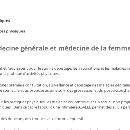
iques 
 
tés physiques 
ecine générale et médecine de la femme e
 et l’adolescent pour le suivi le dépistage, les vaccinations et les maladies in
 la pratique d’activités physiques . 
ale : première consultation, surveillance et dépistage des maladies génitales
e stérilet. Je vous propose aussi le suivi des grossesses, et du post-accouch
es pratiques physiques, les maladies courantes avec un accueil non program
oniques . Dans ce cadre l’appui d’une infirmière ASALEE permet des suivis 
 des douleurs, des troubles anxieux ou dépressif.