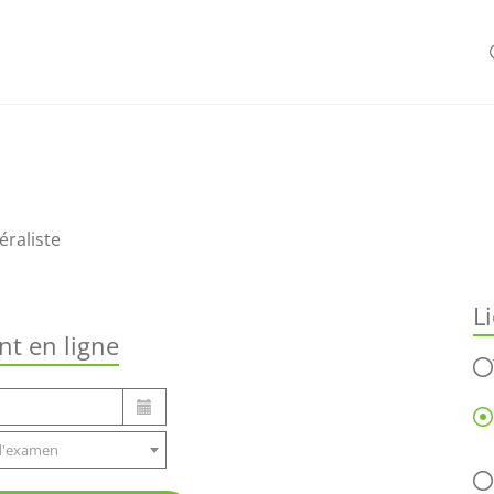
raliste
L
t en ligne
 d'examen