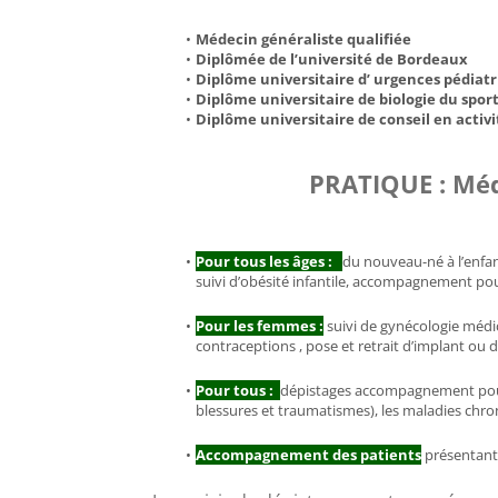
Médecin généraliste qualifiée 
Diplômée de l’université de Bordeaux 
Diplôme universitaire d’ urgences pédiatr
Diplôme universitaire de biologie du sport
Diplôme universitaire de conseil en activi
PRATIQUE : Méd
Pour tous les âges : 
du nouveau-né à l’enfant
suivi d’obésité infantile, accompagnement pour
Pour les femmes :
suivi de gynécologie médic
contraceptions , pose et retrait d’implant ou d
Pour tous :
dépistages accompagnement pour l
blessures et traumatismes), les maladies chr
Accompagnement des patients
 présentant