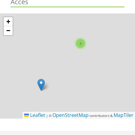
Accès
+
−
4
Leaflet
OpenStreetMap
MapTiler
|
©
contributors &