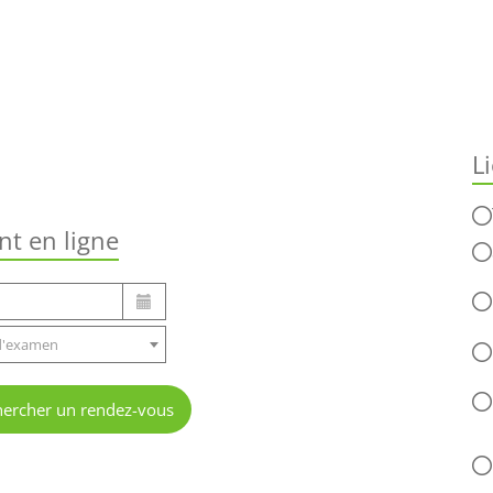
L
t en ligne
 d'examen
hercher un rendez-vous