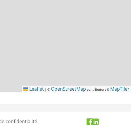
Leaflet
OpenStreetMap
MapTiler
|
©
contributors &
de confidentialité