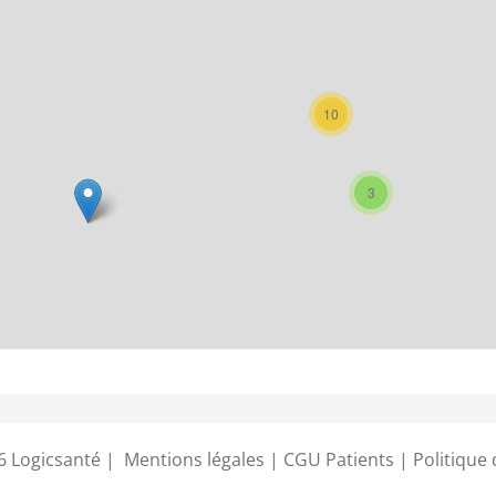
10
3
6 Logicsanté
|
Mentions légales
|
CGU Patients
|
Politique 