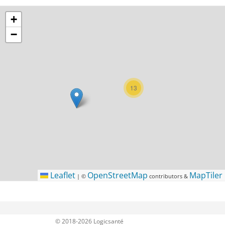
+
−
13
Leaflet
OpenStreetMap
MapTiler
|
©
contributors &
© 2018-2026 Logicsanté